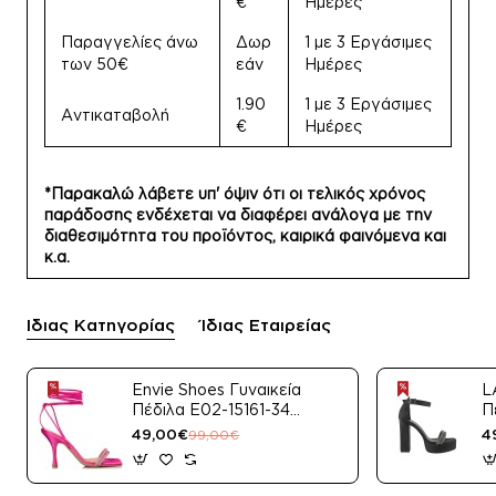
€
Ημέρες
Παραγγελίες άνω
Δωρ
1 με 3 Εργάσιμες
των 50€
εάν
Ημέρες
1.90
1 με 3 Εργάσιμες
Αντικαταβολή
€
Ημέρες
*Παρακαλώ λάβετε υπ' όψιν ότι οι τελικός χρόνος
παράδοσης ενδέχεται να διαφέρει ανάλογα με την
διαθεσιμότητα του προϊόντος, καιρικά φαινόμενα και
κ.α.
Ίδιας Κατηγορίας
Ίδιας Εταιρείας
Envie Shoes Γυναικεία
L
Πέδιλα E02-15161-34
Π
Μαύρο Satin
49,00€
4
99,00€