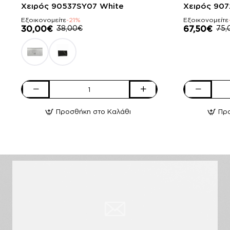
Χειρός 90537SY07 White
Χειρός 907
Εξοικονομείτε
-21%
Εξοικονομείτε
30,00€
38,00€
67,50€
75,
Pierro
Pierro
accessories
accessories
Προσθήκη στο Καλάθι
Πρ
Φάκελος
Τσάντα
Χειρός
Χειρός
90537SY07
90726LR11
White
Tabac