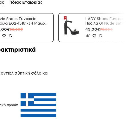
ας
Ίδιας Εταιρείας
vie Shoes Γυναικεία
LADY Shoes Γυναικεία
διλα E02-15161-34 Μαύρο
Πέδιλα 01 Nude Satin
tin
,00€
49,00€
99,00€
79,90€
ακτηριστικά
αντιολισθητική σόλα και
ικό προιόν