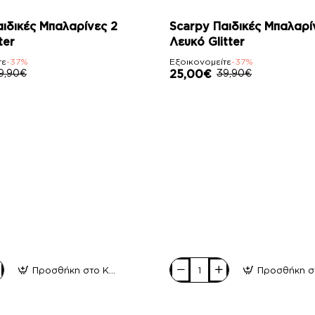
-37%
αιδικές Μπαλαρίνες 2
Scarpy Παιδικές Μπαλαρί
ter
Λευκό Glitter
τε
-37%
Εξοικονομείτε
-37%
9,90€
25,00€
39,90€
Προσθήκη στο Καλάθι
Scarpy
Παιδικές
Μπαλαρίνες
4