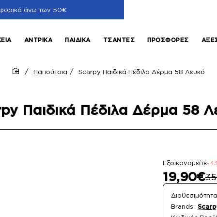
φορικά άνω των 50€
ΚΕΊΑ
ΑΝΤΡΙΚΆ
ΠΑΙΔΙΚΆ
ΤΣΆΝΤΕΣ
ΠΡΟΣΦΟΡΈΣ
ΑΞΕ
Παπούτσια
Scarpy Παιδικά Πέδιλα Δέρμα 58 Λευκό
home
rpy Παιδικά Πέδιλα Δέρμα 58 Λ
Εξοικονομείτε
-4
19,90€
35
Διαθεσιμότητα
Brands:
Scarp