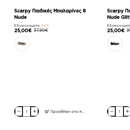
-34%
-37%
Scarpy Παιδικές Μπαλαρίνες 8
Scarpy Π
Nude
Nude Glit
Εξοικονομείτε
-34%
Εξοικονομεί
25,00€
37,90€
25,00€
3
Προσθήκη στο Καλάθι
Scarpy
Scarpy
Παιδικές
Παιδικές
Μπαλαρίνες
Μπαλαρίνες
8
2