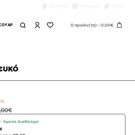
Facebook
Instagram
TikTok
ΣΟΥΆΡ
0 προϊόν(τα) - 0,00€
ευκό
3%
,00€
:
Άμεσα Διαθέσιμο
y