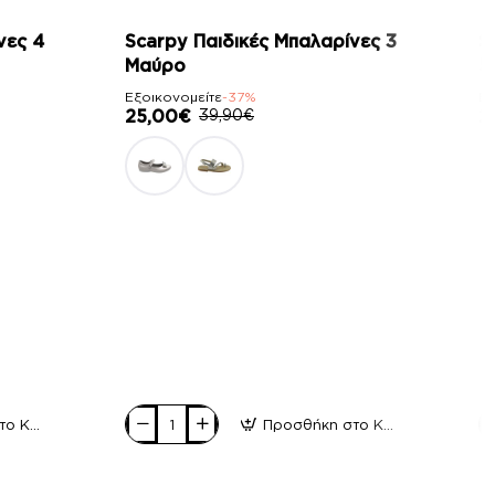
-37%
νες 4
Scarpy Παιδικές Μπαλαρίνες 3
S
Μαύρο
5
Εξοικονομείτε
-37%
Εξ
25,00€
39,90€
2
Προσθήκη στο Καλάθι
Προσθήκη στο Καλάθι
Scarpy
S
Παιδικές
Πα
Μπαλαρίνες
Μ
3
5