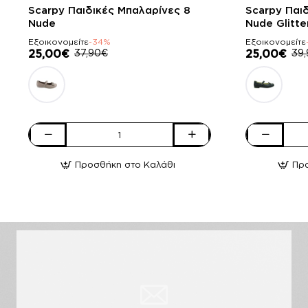
-34%
-37%
Scarpy Παιδικές Μπαλαρίνες 8
Scarpy Παι
Nude
Nude Glitte
Εξοικονομείτε
-34%
Εξοικονομείτε
25,00€
37,90€
25,00€
39
Scarpy
Scarpy
Παιδικές
Παιδικές
Προσθήκη στο Καλάθι
Πρ
Μπαλαρίνες
Μπαλαρίνες
8
2
Nude
Nude
Glitter