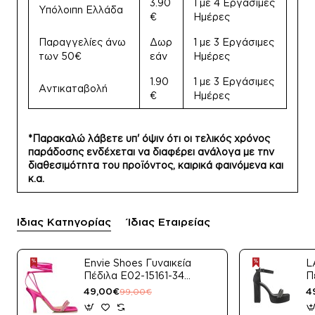
3.90
1 με 4 Εργάσιμες
Υπόλοιπη Ελλάδα
€
Ημέρες
Παραγγελίες άνω
Δωρ
1 με 3 Εργάσιμες
των 50€
εάν
Ημέρες
1.90
1 με 3 Εργάσιμες
Αντικαταβολή
€
Ημέρες
*Παρακαλώ λάβετε υπ' όψιν ότι οι τελικός χρόνος
παράδοσης ενδέχεται να διαφέρει ανάλογα με την
διαθεσιμότητα του προϊόντος, καιρικά φαινόμενα και
κ.α.
Ίδιας Κατηγορίας
Ίδιας Εταιρείας
Envie Shoes Γυναικεία
L
Πέδιλα E02-15161-34
Π
Μαύρο Satin
49,00€
4
99,00€