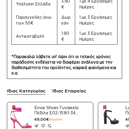
3.90
1 με 4 Εργάσιμες
Υπόλοιπη Ελλάδα
€
Ημέρες
Παραγγελίες άνω
Δωρ
1 με 3 Εργάσιμες
των 50€
εάν
Ημέρες
1.90
1 με 3 Εργάσιμες
Αντικαταβολή
€
Ημέρες
*Παρακαλώ λάβετε υπ' όψιν ότι οι τελικός χρόνος
παράδοσης ενδέχεται να διαφέρει ανάλογα με την
διαθεσιμότητα του προϊόντος, καιρικά φαινόμενα και
κ.α.
Ίδιας Κατηγορίας
Ίδιας Εταιρείας
Envie Shoes Γυναικεία
L
Πέδιλα E02-15161-34
Π
Μαύρο Satin
49,00€
4
99,00€