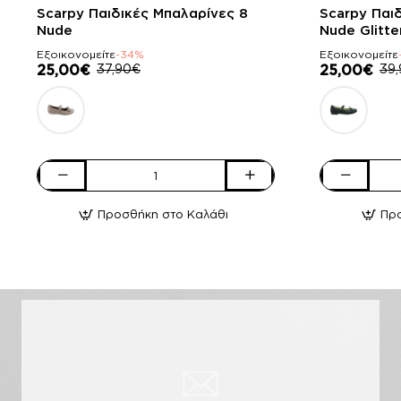
-34%
-37%
Scarpy Παιδικές Μπαλαρίνες 8
Scarpy Παι
Nude
Nude Glitte
Εξοικονομείτε
-34%
Εξοικονομείτε
25,00€
37,90€
25,00€
39
Scarpy
Scarpy
Παιδικές
Παιδικές
Προσθήκη στο Καλάθι
Πρ
Μπαλαρίνες
Μπαλαρίνες
8
2
Nude
Nude
Glitter