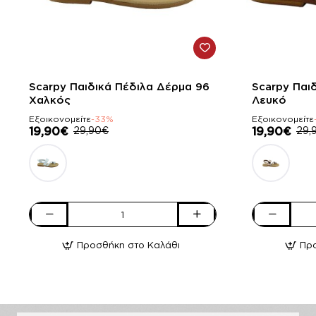
-33%
-33%
Scarpy Παιδικά Πέδιλα Δέρμα 96
Scarpy Παι
Χαλκός
Λευκό
Εξοικονομείτε
-33%
Εξοικονομείτε
19,90€
29,90€
19,90€
29,
Scarpy
Scarpy
Παιδικά
Παιδικά
Προσθήκη στο Καλάθι
Πρ
Πέδιλα
Πέδιλα
Δέρμα
Δέρμα
96
96
Χαλκός
Λευκό