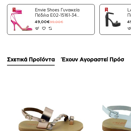
Envie Shoes Γυναικεία
L
Πέδιλα E02-15161-34
Π
Μαύρο Satin
49,00€
4
99,00€
Σχετικά Προϊόντα
Έχουν Αγοραστεί Πρόσφ