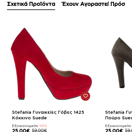
Σχετικά Προϊόντα
Έχουν Αγοραστεί Πρόσφ
-58%
-58%
Stefania Γυναικείες Γόβες 1425
Stefania Γυ
Κόκκινο Suede
Πούρο Sue
Εξοικονομείτε
-58%
Εξοικονομείτε
25,00€
59,00€
25,00€
59