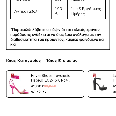
1.90
1 με 3 Εργάσιμες
Αντικαταβολή
€
Ημέρες
*Παρακαλώ λάβετε υπ' όψιν ότι οι τελικός χρόνος
παράδοσης ενδέχεται να διαφέρει ανάλογα με την
διαθεσιμότητα του προϊόντος, καιρικά φαινόμενα και
κ.α.
Ίδιας Κατηγορίας
Ίδιας Εταιρείας
Envie Shoes Γυναικεία
L
Πέδιλα E02-15161-34
Π
Μαύρο Satin
49,00€
4
99,00€