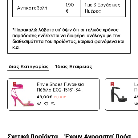
1.90
1 με 3 Εργάσιμες
Αντικαταβολή
€
Ημέρες
*Παρακαλώ λάβετε υπ' όψιν ότι οι τελικός χρόνος
παράδοσης ενδέχεται να διαφέρει ανάλογα με την
διαθεσιμότητα του προϊόντος, καιρικά φαινόμενα και
κ.α.
Ίδιας Κατηγορίας
Ίδιας Εταιρείας
Envie Shoes Γυναικεία
L
Πέδιλα E02-15161-34
Π
Μαύρο Satin
49,00€
4
99,00€
Σχετικά Προϊόντα
Έχουν Αγοραστεί Πρόσφ