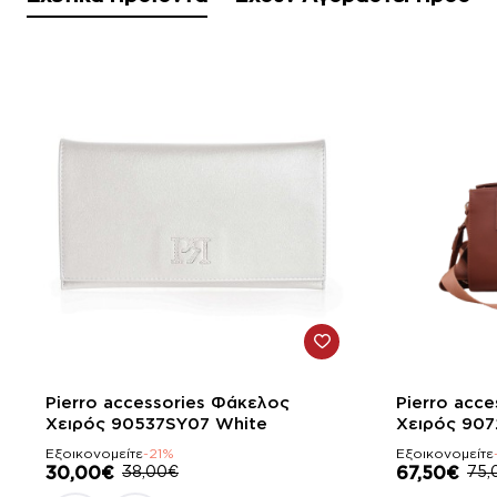
-21%
-10%
Pierro accessories Φάκελος
Pierro acc
Χειρός 90537SY07 White
Χειρός 907
Εξοικονομείτε
-21%
Εξοικονομείτε
30,00€
38,00€
67,50€
75,