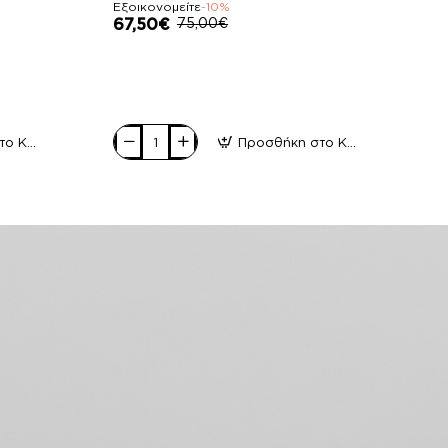
Εξοικονομείτε
-10%
67,50€
75,00€
Προσθήκη στο Καλάθι
Προσθήκη στο Καλάθι
Pierro
accessories
Τσάντα
Χειρός
90888LR11
Tabac