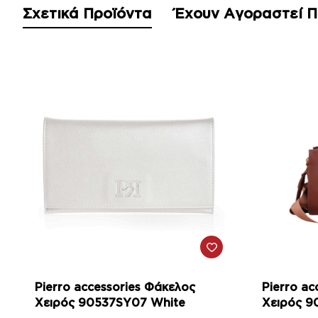
Σχετικά Προϊόντα
Έχουν Αγοραστεί 
-21%
-10%
Pierro accessories Φάκελος
Pierro ac
Χειρός 90537SY07 White
Χειρός 9