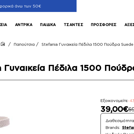
φορικά άνω των 50€
ΚΕΊΑ
ΑΝΤΡΙΚΆ
ΠΑΙΔΙΚΆ
ΤΣΆΝΤΕΣ
ΠΡΟΣΦΟΡΈΣ
ΑΞΕ
Παπούτσια
Stefania Γυναικεία Πέδιλα 1500 Πούδρα Suede
home
a Γυναικεία Πέδιλα 1500 Πούδ
Εξοικονομείτε
-4
39,00€
6
Διαθεσιμότητα
Brands:
Stefa