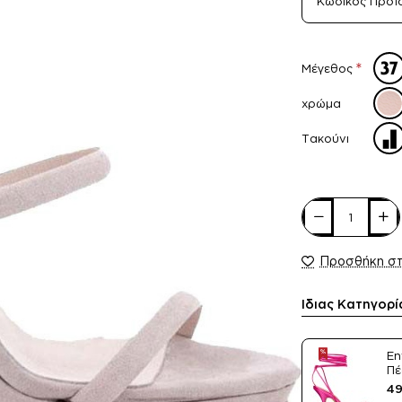
Κωδικός Προϊ
Μέγεθος
χρώμα
Τακούνι
Προσθήκη σ
Ίδιας Κατηγορί
En
Πέ
Sa
49