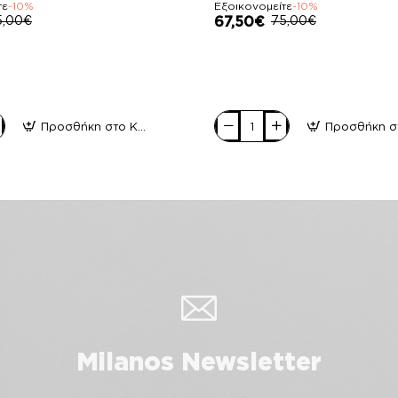
τε
-10%
Εξοικονομείτε
-10%
5,00€
67,50€
75,00€
Προσθήκη στο Καλάθι
Pierro
accessories
Τσάντα
Χειρός
90859LR41
Elephant
Milanos Newsletter