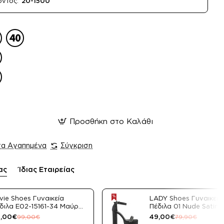
όντος:
20-1500
Προσθήκη στο Καλάθι
τα Αγαπημένα
Σύγκριση
ας
Ίδιας Εταιρείας
vie Shoes Γυναικεία
LADY Shoes Γυναικεία
διλα E02-15161-34 Μαύρο
Πέδιλα 01 Nude Satin
tin
,00€
49,00€
99,00€
79,90€