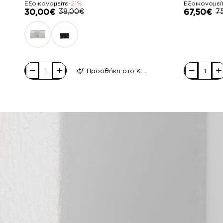
Εξοικονομείτε
-21%
Εξοικονομεί
30,00€
38,00€
67,50€
7
Προσθήκη στο Καλάθι
Pierro
Pierro
accessories
accessories
Φάκελος
Τσάντα
Χειρός
Χειρός
90537SY07
90726LR11
White
Tabac