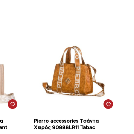
-10%
τα
Pierro accessories Τσάντα
ant
Χειρός 90888LR11 Tabac