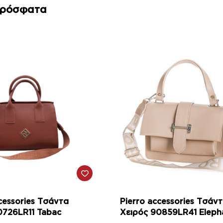
Πρόσφατα
-10%
cessories Τσάντα
Pierro accessories Τσάν
0726LR11 Tabac
Χειρός 90859LR41 Eleph