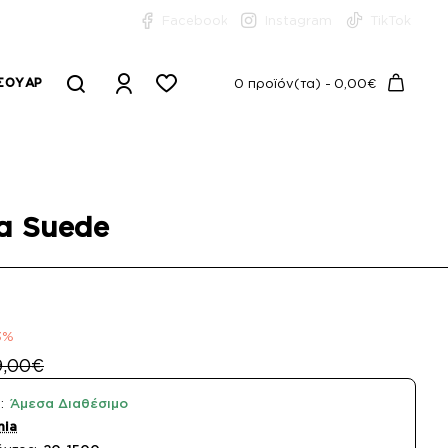
Facebook
Instagram
TikTok
ΣΟΥΆΡ
0 προϊόν(τα) - 0,00€
ρα Suede
3%
9,00€
:
Άμεσα Διαθέσιμο
nia