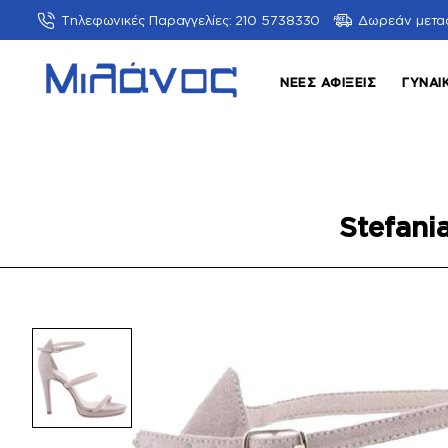
Τηλεφωνικές Παραγγελίες: 210 5738330
Δωρεάν μετα
ΝΈΕΣ ΑΦΊΞΕΙΣ
ΓΥΝΑΙ
Stefani