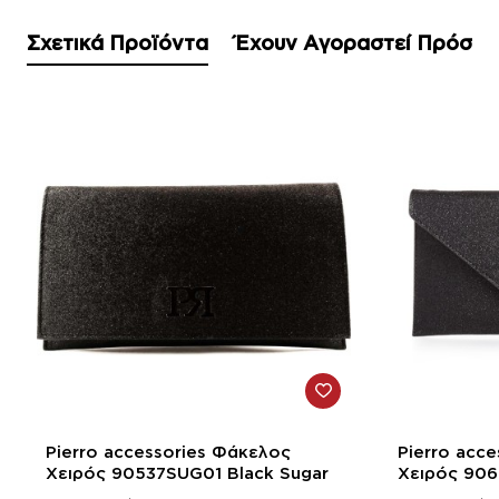
Σχετικά Προϊόντα
Έχουν Αγοραστεί Πρόσφ
-21%
-21%
Pierro accessories Φάκελος
Pierro acc
Χειρός 90537SUG01 Black Sugar
Χειρός 906