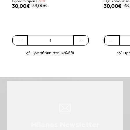
Εξοικονομείτε
-21%
Εξοικονομείτε
30,00€
38,00€
30,00€
38
Pierro
Pierro
accessories
accessories
Προσθήκη στο Καλάθι
Πρ
Φάκελος
Φάκελος
Χειρός
Χειρός
90537SUG01
90654SUG0
Black
Black
Sugar
Sugar
Milanos Newsletter