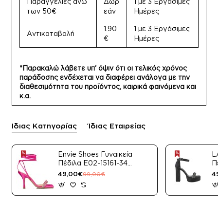
Παραγγελίες άνω
Δωρ
1 με 3 Εργάσιμες
των 50€
εάν
Ημέρες
1.90
1 με 3 Εργάσιμες
Αντικαταβολή
€
Ημέρες
*Παρακαλώ λάβετε υπ' όψιν ότι οι τελικός χρόνος
παράδοσης ενδέχεται να διαφέρει ανάλογα με την
διαθεσιμότητα του προϊόντος, καιρικά φαινόμενα και
κ.α.
Ίδιας Κατηγορίας
Ίδιας Εταιρείας
Envie Shoes Γυναικεία
L
Πέδιλα E02-15161-34
Π
Μαύρο Satin
49,00€
4
99,00€