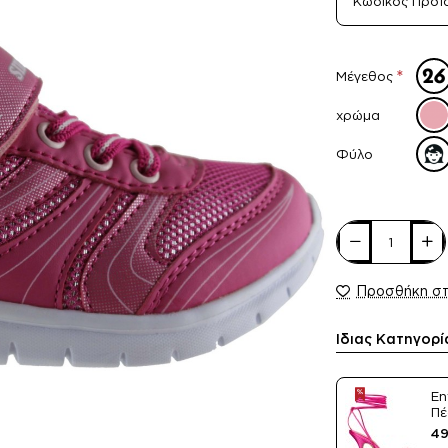
Κωδικός Προϊ
Μέγεθος
χρώμα
Φύλο
Προσθήκη σ
Ίδιας Κατηγορί
En
Πέ
Sa
49