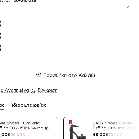
όντος:
20-26/039
Προσθήκη στο Καλάθι
τα Αγαπημένα
Σύγκριση
ας
Ίδιας Εταιρείας
vie Shoes Γυναικεία
LADY Shoes Γυναικεία
διλα E02-15161-34 Μαύρο
Πέδιλα 01 Nude Satin
tin
,00€
49,00€
99,00€
79,90€