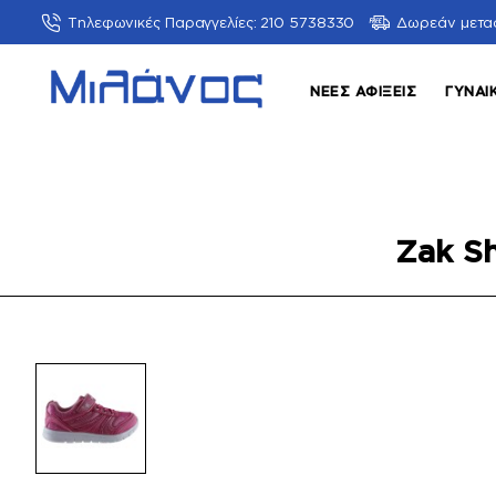
Τηλεφωνικές Παραγγελίες: 210 5738330
Δωρεάν μετα
ΝΈΕΣ ΑΦΊΞΕΙΣ
ΓΥΝΑΙ
Zak S