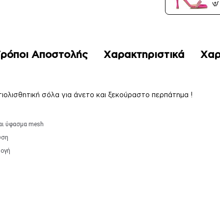
ρόποι Αποστολής
Χαρακτηριστικά
Χαρ
τιολισθητική σόλα για άνετο και ξεκούραστο περπάτημα !
αι ύφασμα mesh
υση
μογή