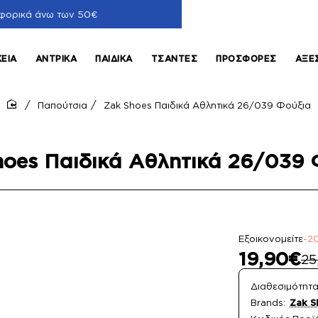
φορικά άνω των 50€
ΚΕΊΑ
ΑΝΤΡΙΚΆ
ΠΑΙΔΙΚΆ
ΤΣΆΝΤΕΣ
ΠΡΟΣΦΟΡΈΣ
ΑΞΕ
Παπούτσια
Zak Shoes Παιδικά Αθλητικά 26/039 Φούξια
home
hoes Παιδικά Αθλητικά 26/039 
Εξοικονομείτε
-2
19,90€
25
Διαθεσιμότητα
Brands:
Zak S