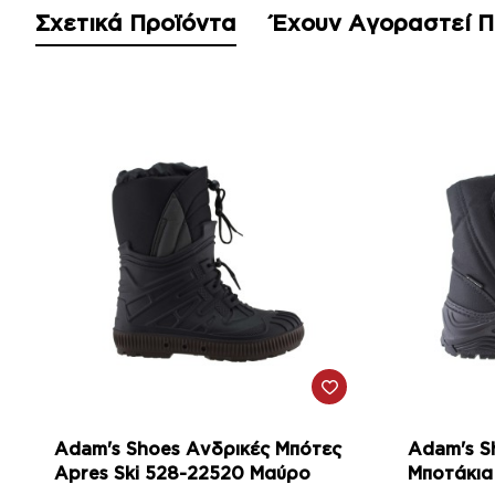
Σχετικά Προϊόντα
Έχουν Αγοραστεί 
-17%
Adam's Shoes Ανδρικές Μπότες
Adam's S
Apres Ski 528-22520 Μαύρο
Μποτάκια Apre