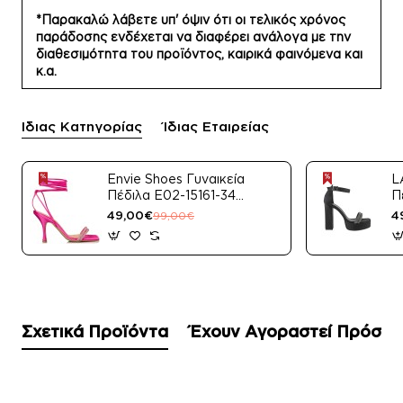
*Παρακαλώ λάβετε υπ' όψιν ότι οι τελικός χρόνος
παράδοσης ενδέχεται να διαφέρει ανάλογα με την
διαθεσιμότητα του προϊόντος, καιρικά φαινόμενα και
κ.α.
Ίδιας Κατηγορίας
Ίδιας Εταιρείας
Envie Shoes Γυναικεία
L
Πέδιλα E02-15161-34
Π
Μαύρο Satin
49,00€
4
99,00€
Σχετικά Προϊόντα
Έχουν Αγοραστεί Πρόσφ