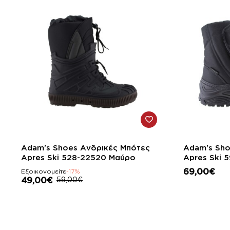
-17%
Adam's Shoes Ανδρικές Μπότες
Adam's Sho
Apres Ski 528-22520 Μαύρο
Ap
69,00€
Εξοικονομείτε
-17%
49,00€
59,00€