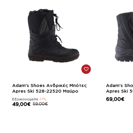
-17%
Adam's Shoes Ανδρικές Μπότες
Adam's Sho
Apres Ski 528-22520 Μαύρο
Ap
69,00€
Εξοικονομείτε
-17%
49,00€
59,00€