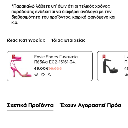
*Παρακαλώ λάβετε υπ' όψιν ότι οι τελικός χρόνος
παράδοσης ενδέχεται να διαφέρει ανάλογα με την
διαθεσιμότητα του προϊόντος, καιρικά φαινόμενα και
κ.α.
Ίδιας Κατηγορίας
Ίδιας Εταιρείας
Envie Shoes Γυναικεία
L
Πέδιλα E02-15161-34
Π
Μαύρο Satin
49,00€
4
99,00€
Σχετικά Προϊόντα
Έχουν Αγοραστεί Πρόσφ