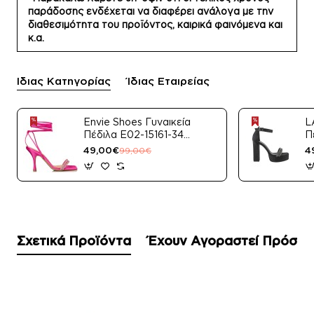
παράδοσης ενδέχεται να διαφέρει ανάλογα με την
διαθεσιμότητα του προϊόντος, καιρικά φαινόμενα και
κ.α.
Ίδιας Κατηγορίας
Ίδιας Εταιρείας
Envie Shoes Γυναικεία
L
Πέδιλα E02-15161-34
Π
Μαύρο Satin
49,00€
4
99,00€
Σχετικά Προϊόντα
Έχουν Αγοραστεί Πρόσφ