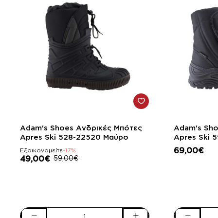
-17%
Adam's Shoes Ανδρικές Μπότες
Adam's Sho
Apres Ski 528-22520 Μαύρο
Ap
69,00€
Εξοικονομείτε
-17%
49,00€
59,00€