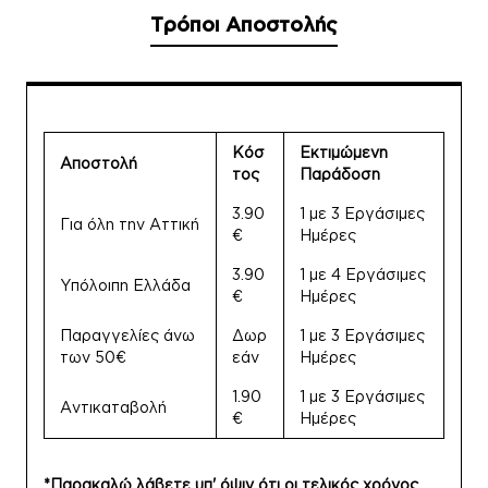
Τρόποι Αποστολής
Κόσ
Εκτιμώμενη
Αποστολή
τος
Παράδοση
3.90
1 με 3 Εργάσιμες
Για όλη την Αττική
€
Ημέρες
3.90
1 με 4 Εργάσιμες
Υπόλοιπη Ελλάδα
€
Ημέρες
Παραγγελίες άνω
Δωρ
1 με 3 Εργάσιμες
των 50€
εάν
Ημέρες
1.90
1 με 3 Εργάσιμες
Αντικαταβολή
€
Ημέρες
*Παρακαλώ λάβετε υπ' όψιν ότι οι τελικός χρόνος