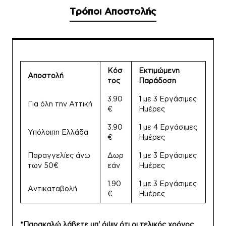
Τρόποι Αποστολής
Κόσ
Εκτιμώμενη
Αποστολή
τος
Παράδοση
3.90
1 με 3 Εργάσιμες
Για όλη την Αττική
€
Ημέρες
3.90
1 με 4 Εργάσιμες
Υπόλοιπη Ελλάδα
€
Ημέρες
Παραγγελίες άνω
Δωρ
1 με 3 Εργάσιμες
των 50€
εάν
Ημέρες
1.90
1 με 3 Εργάσιμες
Αντικαταβολή
€
Ημέρες
*Παρακαλώ λάβετε υπ' όψιν ότι οι τελικός χρόνος