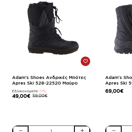
-17%
Adam's Shoes Ανδρικές Μπότες
Adam's Sho
Apres Ski 528-22520 Μαύρο
Ap
69,00€
Εξοικονομείτε
-17%
49,00€
59,00€