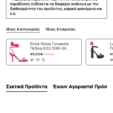
παράδοσης ενδέχεται να διαφέρει ανάλογα με την
διαθεσιμότητα του προϊόντος, καιρικά φαινόμενα και
κ.α.
Ίδιας Κατηγορίας
Ίδιας Εταιρείας
Envie Shoes Γυναικεία
L
Πέδιλα E02-15161-34
Π
Μαύρο Satin
49,00€
4
99,00€
Σχετικά Προϊόντα
Έχουν Αγοραστεί Πρόσφ