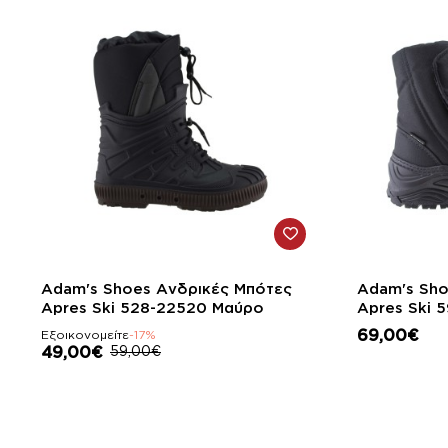
-17%
Adam's Shoes Ανδρικές Μπότες
Adam's Sho
Apres Ski 528-22520 Μαύρο
Ap
69,00€
Εξοικονομείτε
-17%
49,00€
59,00€