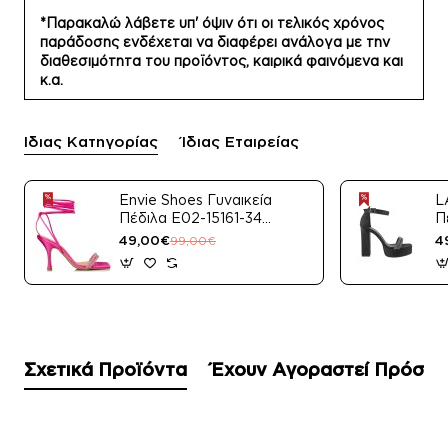
*Παρακαλώ λάβετε υπ' όψιν ότι οι τελικός χρόνος
παράδοσης ενδέχεται να διαφέρει ανάλογα με την
διαθεσιμότητα του προϊόντος, καιρικά φαινόμενα και
κ.α.
Ίδιας Κατηγορίας
Ίδιας Εταιρείας
Envie Shoes Γυναικεία
L
Πέδιλα E02-15161-34
Π
Μαύρο Satin
49,00€
4
99,00€
Σχετικά Προϊόντα
Έχουν Αγοραστεί Πρόσφ