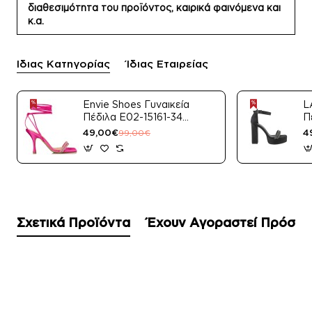
διαθεσιμότητα του προϊόντος, καιρικά φαινόμενα και
κ.α.
Ίδιας Κατηγορίας
Ίδιας Εταιρείας
Envie Shoes Γυναικεία
L
Πέδιλα E02-15161-34
Π
Μαύρο Satin
49,00€
4
99,00€
Σχετικά Προϊόντα
Έχουν Αγοραστεί Πρόσφ