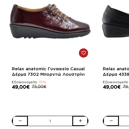
-35%
-38%
Relax anatomic Γυναικεία Casual
Relax anato
Δέρμα 7302 Mπορντώ Λουστρίνι
Δέρμα 433
Εξοικονομείτε
-35%
Εξοικονομείτε
49,00€
75,00€
49,00€
79
Relax
Relax
anatomic
anatomic