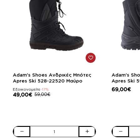
-17%
Adam's Shoes Ανδρικές Μπότες
Adam's Sho
Apres Ski 528-22520 Μαύρο
Ap
69,00€
Εξοικονομείτε
-17%
49,00€
59,00€
Adam's
Adam's
Shoes
Shoes