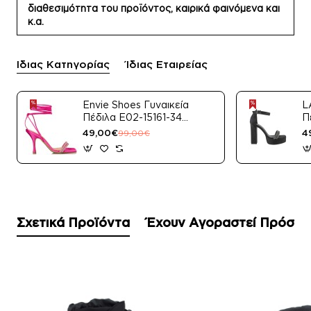
διαθεσιμότητα του προϊόντος, καιρικά φαινόμενα και
κ.α.
Ίδιας Κατηγορίας
Ίδιας Εταιρείας
Envie Shoes Γυναικεία
L
Πέδιλα E02-15161-34
Π
Μαύρο Satin
49,00€
4
99,00€
Σχετικά Προϊόντα
Έχουν Αγοραστεί Πρόσφ