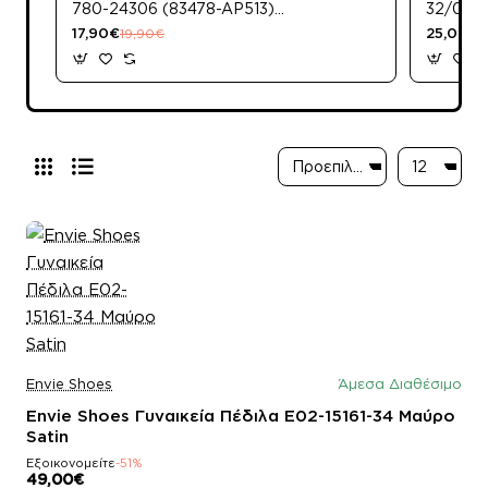
780-24306 (83478-AP513)
32/060
Μαύρο
17,90€
25,00€
19,90€
3
Envie Shoes
Άμεσα Διαθέσιμο
Envie Shoes Γυναικεία Πέδιλα E02-15161-34 Μαύρο
Satin
Εξοικονομείτε
-51%
49,00€