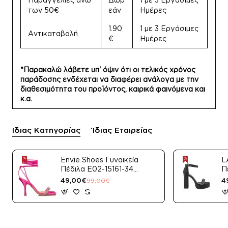
των 50€
εάν
Ημέρες
1.90
1 με 3 Εργάσιμες
Αντικαταβολή
€
Ημέρες
*Παρακαλώ λάβετε υπ' όψιν ότι οι τελικός χρόνος
παράδοσης ενδέχεται να διαφέρει ανάλογα με την
διαθεσιμότητα του προϊόντος, καιρικά φαινόμενα και
κ.α.
Ίδιας Κατηγορίας
Ίδιας Εταιρείας
Envie Shoes Γυναικεία
L
Πέδιλα E02-15161-34
Π
Μαύρο Satin
49,00€
4
99,00€