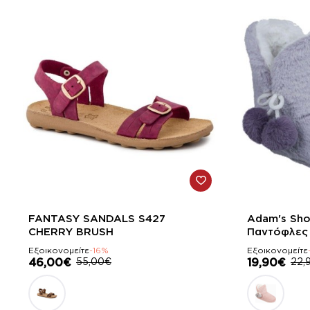
-16%
-13%
FANTASY SANDALS S427
Adam's Sho
CHERRY BRUSH
Παντόφλες 
Εξοικονομείτε
-16%
Εξοικονομείτε
46,00€
55,00€
19,90€
22,