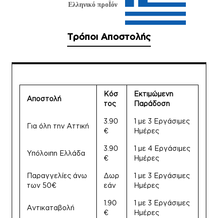
Ελληνικό προΪόν
Τρόποι Αποστολής
Κόσ
Εκτιμώμενη
Αποστολή
τος
Παράδοση
3.90
1 με 3 Εργάσιμες
Για όλη την Αττική
€
Ημέρες
3.90
1 με 4 Εργάσιμες
Υπόλοιπη Ελλάδα
€
Ημέρες
Παραγγελίες άνω
Δωρ
1 με 3 Εργάσιμες
των 50€
εάν
Ημέρες
1.90
1 με 3 Εργάσιμες
Αντικαταβολή
€
Ημέρες