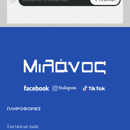
το
email
σας
ΠΛΗΡΟΦΟΡΊΕΣ
Σχετικά με εμάς