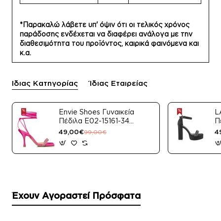
*Παρακαλώ λάβετε υπ' όψιν ότι οι τελικός χρόνος
παράδοσης ενδέχεται να διαφέρει ανάλογα με την
διαθεσιμότητα του προϊόντος, καιρικά φαινόμενα και
κ.α.
Ίδιας Κατηγορίας
Ίδιας Εταιρείας
Envie Shoes Γυναικεία
L
Πέδιλα E02-15161-34
Π
Μαύρο Satin
49,00€
4
99,00€
Έχουν Αγοραστεί Πρόσφατα