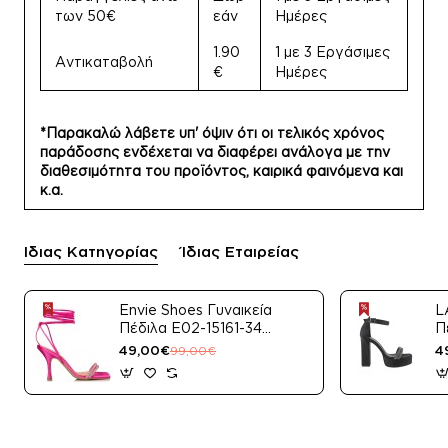
των 50€
εάν
Ημέρες
1.90
1 με 3 Εργάσιμες
Αντικαταβολή
€
Ημέρες
*Παρακαλώ λάβετε υπ' όψιν ότι οι τελικός χρόνος
παράδοσης ενδέχεται να διαφέρει ανάλογα με την
διαθεσιμότητα του προϊόντος, καιρικά φαινόμενα και
κ.α.
Ίδιας Κατηγορίας
Ίδιας Εταιρείας
Envie Shoes Γυναικεία
L
Πέδιλα E02-15161-34
Π
Μαύρο Satin
49,00€
4
99,00€