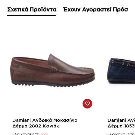
Σχετικά Προϊόντα
Έχουν Αγοραστεί Πρόσφ
-35%
-38%
Damiani Ανδρικά Μοκασίνια
Damiani Αν
Δέρμα 2802 Κονιάκ
Δέρμα 1853
Εξοικονομείτε
-35%
Εξοικονομείτε