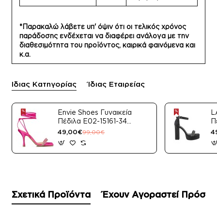
*Παρακαλώ λάβετε υπ' όψιν ότι οι τελικός χρόνος
παράδοσης ενδέχεται να διαφέρει ανάλογα με την
διαθεσιμότητα του προϊόντος, καιρικά φαινόμενα και
κ.α.
Ίδιας Κατηγορίας
Ίδιας Εταιρείας
Envie Shoes Γυναικεία
L
Πέδιλα E02-15161-34
Π
Μαύρο Satin
49,00€
4
99,00€
Σχετικά Προϊόντα
Έχουν Αγοραστεί Πρόσφ