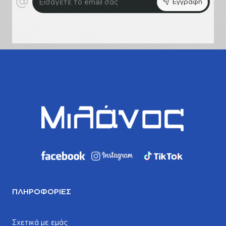
Εγγραφή
το
email
σας
ΠΛΗΡΟΦΟΡΊΕΣ
Σχετικά με εμάς