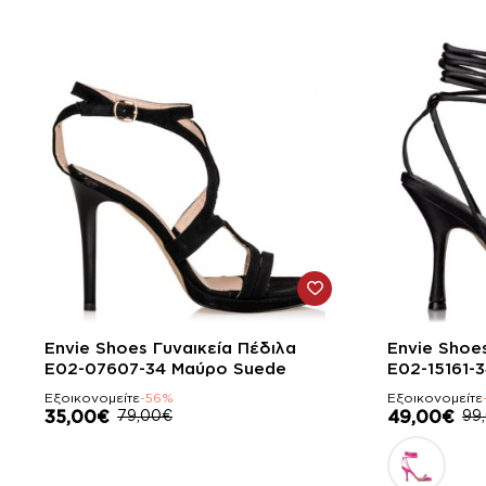
-56%
-51%
Envie Shoes Γυναικεία Πέδιλα
Envie Shoe
E02-07607-34 Μαύρο Suede
E02-15161-
Εξοικονομείτε
-56%
Εξοικονομείτε
35,00€
79,00€
49,00€
99