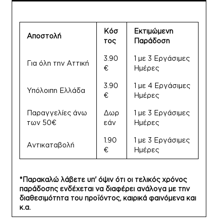
Κόσ
Εκτιμώμενη
Αποστολή
τος
Παράδοση
3.90
1 με 3 Εργάσιμες
Για όλη την Αττική
€
Ημέρες
3.90
1 με 4 Εργάσιμες
Υπόλοιπη Ελλάδα
€
Ημέρες
Παραγγελίες άνω
Δωρ
1 με 3 Εργάσιμες
των 50€
εάν
Ημέρες
1.90
1 με 3 Εργάσιμες
Αντικαταβολή
€
Ημέρες
*Παρακαλώ λάβετε υπ' όψιν ότι οι τελικός χρόνος
παράδοσης ενδέχεται να διαφέρει ανάλογα με την
διαθεσιμότητα του προϊόντος, καιρικά φαινόμενα και
κ.α.