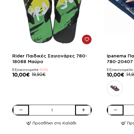
-50%
-33%
Rider Παιδικές Σαγιονάρες 780-
Ipanema Πα
18088 Μαύρο
780-20407
Εξοικονομείτε
-50%
Εξοικονομείτε
10,00€
19,90€
10,00€
14,
Rider
Ipanema
Παιδικές
Παιδικές
Προσθήκη στο Καλάθι
Πρ
Σαγιονάρες
Σαγιονάρες
780-
780-