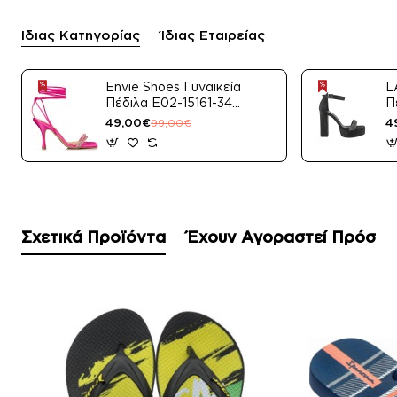
Ίδιας Κατηγορίας
Ίδιας Εταιρείας
Envie Shoes Γυναικεία
L
Πέδιλα E02-15161-34
Π
Μαύρο Satin
49,00€
4
99,00€
Σχετικά Προϊόντα
Έχουν Αγοραστεί Πρόσφ