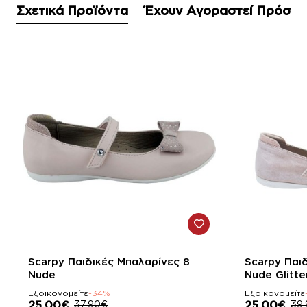
Σχετικά Προϊόντα
Έχουν Αγοραστεί Πρόσφ
-34%
-37%
Scarpy Παιδικές Μπαλαρίνες 8
Scarpy Παι
Nude
Nude Glitte
Εξοικονομείτε
-34%
Εξοικονομείτε
25,00€
37,90€
25,00€
39