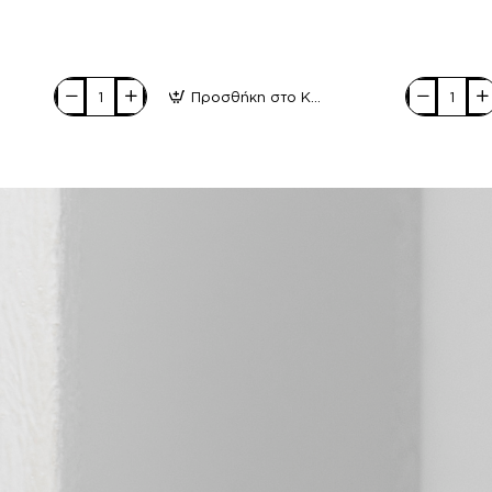
Προσθήκη στο Καλάθι
Adam's
Adam's
Shoes
Shoes
Παιδικά
Γυναικεία
Πέδιλα
Sneakers
870-
921-
19025
19512
Μπέζ
Μαύρο