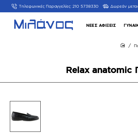
Τηλεφωνικές Παραγγελίες: 210 5738330
Δωρεάν μετα
ΝΈΕΣ ΑΦΊΞΕΙΣ
ΓΥΝΑΙ
Π
home
Relax anatomic 