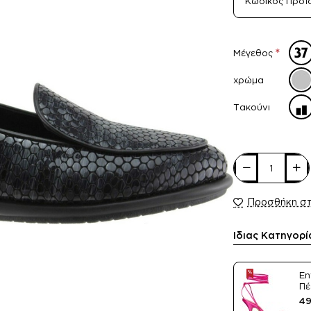
Κωδικός Προϊ
Μέγεθος
χρώμα
Τακούνι
Προσθήκη σ
Ίδιας Κατηγορί
En
Πέ
Sa
49