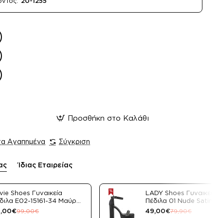
όντος:
20-1255
Προσθήκη στο Καλάθι
τα Αγαπημένα
Σύγκριση
ας
Ίδιας Εταιρείας
vie Shoes Γυναικεία
LADY Shoes Γυναικεία
διλα E02-15161-34 Μαύρο
Πέδιλα 01 Nude Satin
tin
,00€
49,00€
99,00€
79,90€