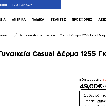
φορικά άνω των 50€
ΚΕΊΑ
ΑΝΤΡΙΚΆ
ΠΑΙΔΙΚΆ
ΤΣΆΝΤΕΣ
ΠΡΟΣΦΟΡΈΣ
ΑΞΕ
απούτσια
Relax anatomic Γυναικεία Casual Δέρμα 1255 Γκρί Μαύ
Γυναικεία Casual Δέρμα 1255 
Εξοικονομείτε
-3
49,00€
7
Διαθεσιμότητα
Brands:
Relax