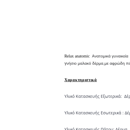
Α
νατομικά γυναικε
Relax anatomic
γ
νήσιο μαλακό δέρμα,με αφρώδη πά
Χαρακτηριστικά
Υλικό Κατασκευής Εξωτερικά:
Δέ
Υλικό Κατασκευής Εσωτερικά : Δ
Υλικό Κατασκευής Πάτου: Δέρμα