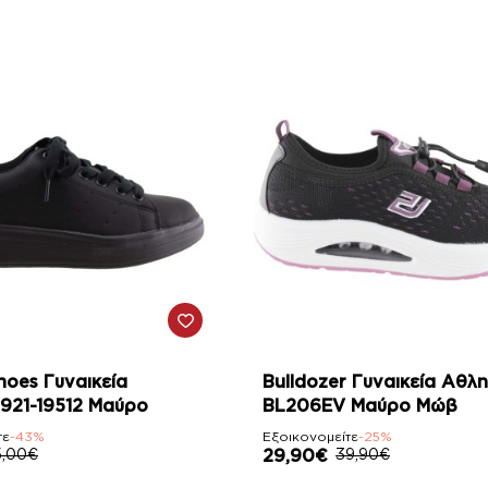
-25%
hoes Γυναικεία
Bulldozer Γυναικεία Αθλη
 921-19512 Μαύρο
BL206EV Μαύρο Μώβ
τε
-43%
Εξοικονομείτε
-25%
5,00€
29,90€
39,90€