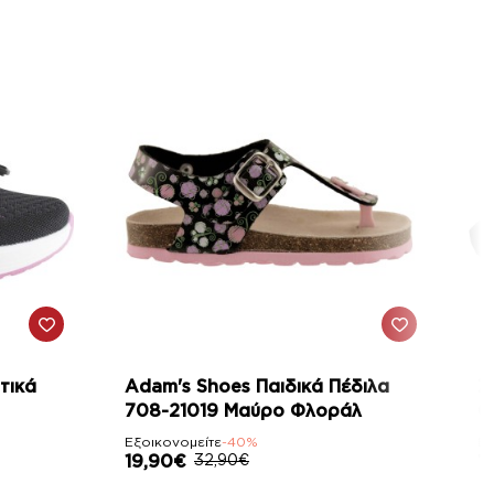
-40%
τικά
Adam's Shoes Παιδικά Πέδιλα
Z
708-21019 Μαύρο Φλοράλ
0
Εξοικονομείτε
-40%
Εξ
19,90€
32,90€
1