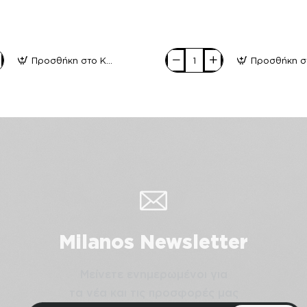
Προσθήκη στο Καλάθι
Bulldozer
Γυναικεία
Αθλητικά
BL206EV
Μαύρο
Μώβ
Milanos Newsletter
Μείνετε ενημερωμένοι για
τα νέα και τις προσφορές μας