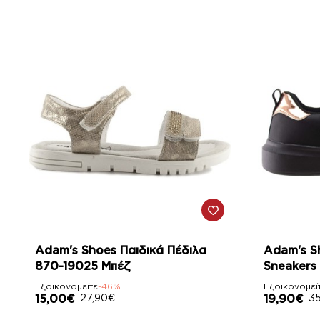
-46%
-43%
Adam's Shoes Παιδικά Πέδιλα
Adam's S
870-19025 Μπέζ
Sneakers
Εξοικονομείτε
-46%
Εξοικονομεί
15,00€
27,90€
19,90€
3