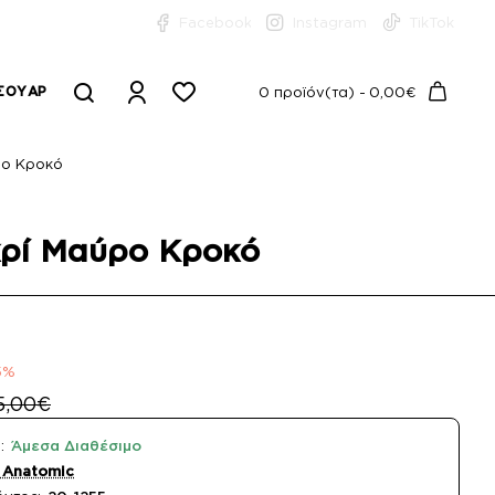
Facebook
Instagram
TikTok
ΣΟΥΆΡ
0 προϊόν(τα) - 0,00€
ρο Κροκό
Γκρί Μαύρο Κροκό
5%
5,00€
:
Άμεσα Διαθέσιμο
 Anatomic