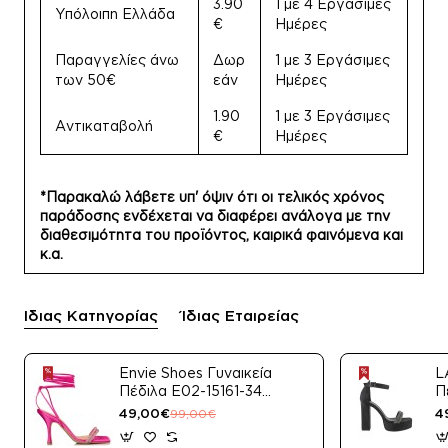
3.90
1 με 4 Εργάσιμες
Υπόλοιπη Ελλάδα
€
Ημέρες
Παραγγελίες άνω
Δωρ
1 με 3 Εργάσιμες
των 50€
εάν
Ημέρες
1.90
1 με 3 Εργάσιμες
Αντικαταβολή
€
Ημέρες
*Παρακαλώ λάβετε υπ' όψιν ότι οι τελικός χρόνος
παράδοσης ενδέχεται να διαφέρει ανάλογα με την
διαθεσιμότητα του προϊόντος, καιρικά φαινόμενα και
κ.α.
Ίδιας Κατηγορίας
Ίδιας Εταιρείας
Envie Shoes Γυναικεία
L
Πέδιλα E02-15161-34
Π
Μαύρο Satin
49,00€
4
99,00€