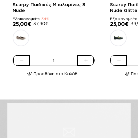
-34%
-37%
Scarpy Παιδικές Μπαλαρίνες 8
Scarpy Παι
Nude
Nude Glitte
Εξοικονομείτε
-34%
Εξοικονομείτε
25,00€
37,90€
25,00€
39
Scarpy
Scarpy
Παιδικές
Παιδικές
Προσθήκη στο Καλάθι
Πρ
Μπαλαρίνες
Μπαλαρίνες
8
2
Nude
Nude
Glitter