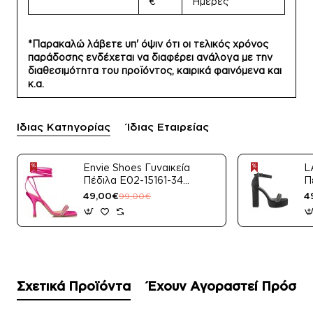
€
Ημέρες
*Παρακαλώ λάβετε υπ' όψιν ότι οι τελικός χρόνος
παράδοσης ενδέχεται να διαφέρει ανάλογα με την
διαθεσιμότητα του προϊόντος, καιρικά φαινόμενα και
κ.α.
Ίδιας Κατηγορίας
Ίδιας Εταιρείας
Envie Shoes Γυναικεία
L
Πέδιλα E02-15161-34
Π
Μαύρο Satin
49,00€
4
99,00€
Σχετικά Προϊόντα
Έχουν Αγοραστεί Πρόσφ