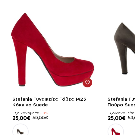
-58%
-58%
Stefania Γυναικείες Γόβες 1425
Stefania Γυ
Κόκκινο Suede
Πούρο Sue
Εξοικονομείτε
-58%
Εξοικονομείτε
25,00€
59,00€
25,00€
59