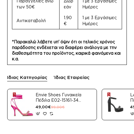
Παραγγελίες άνω
Δωρ
1 με 3 Εργάσιμες
των 50€
εάν
Ημέρες
1.90
1 με 3 Εργάσιμες
Αντικαταβολή
€
Ημέρες
*Παρακαλώ λάβετε υπ' όψιν ότι οι τελικός χρόνος
παράδοσης ενδέχεται να διαφέρει ανάλογα με την
διαθεσιμότητα του προϊόντος, καιρικά φαινόμενα και
κ.α.
Ίδιας Κατηγορίας
Ίδιας Εταιρείας
Envie Shoes Γυναικεία
L
Πέδιλα E02-15161-34
Π
Μαύρο Satin
49,00€
4
99,00€