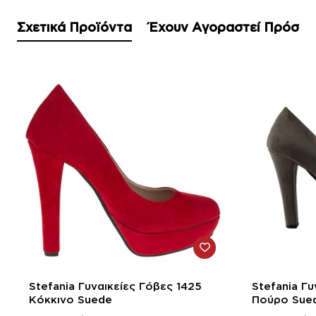
Σχετικά Προϊόντα
Έχουν Αγοραστεί Πρόσφ
-58%
-58%
Stefania Γυναικείες Γόβες 1425
Stefania Γυ
Κόκκινο Suede
Πούρο Sue