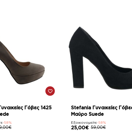
-58%
Γυναικείες Γόβες 1425
Stefania Γυναικείες Γόβε
uede
Μαύρο Suede
τε
-58%
Εξοικονομείτε
-58%
9,00€
25,00€
59,00€