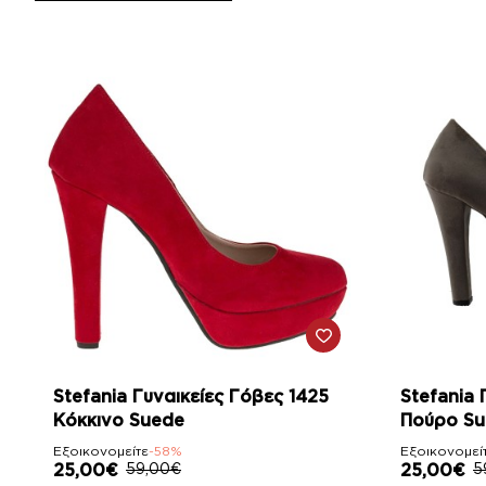
-58%
-58%
Stefania Γυναικείες Γόβες 1425
Stefania 
Κόκκινο Suede
Πούρο S
Εξοικονομείτε
-58%
Εξοικονομεί
25,00€
59,00€
25,00€
5