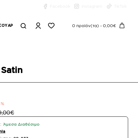
Facebook
Instagram
TikTok
ΣΟΥΆΡ
0 προϊόν(τα) - 0,00€
Satin
4%
9,00€
:
Άμεσα Διαθέσιμο
nia