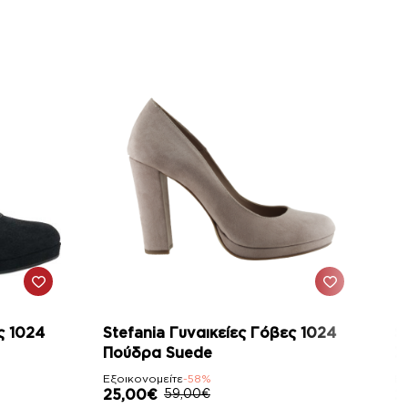
-58%
ς 1024
Stefania Γυναικείες Γόβες 1024
S
Πούδρα Suede
Σ
Εξοικονομείτε
-58%
Εξ
25,00€
59,00€
2