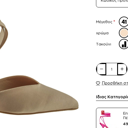
Κωδικός Προϊ
Μέγεθος
χρώμα
Τακούνι
Προσθήκη σ
Ίδιας Κατηγορί
En
Πέ
Sa
49