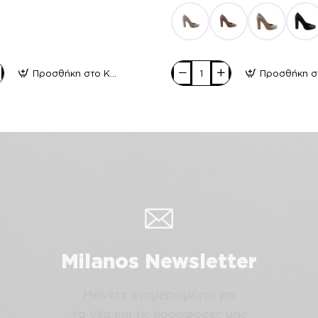
Προσθήκη στο Καλάθι
Stefania
Γυναικείες
Γόβες
1024
Μαύρο
Suede
Milanos Newsletter
Μείνετε ενημερωμένοι για
τα νέα και τις προσφορές μας