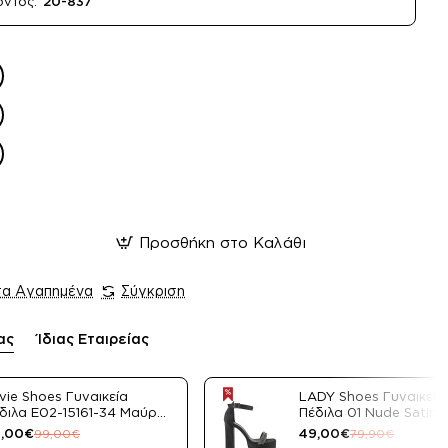
όντος:
20-837
Προσθήκη στο Καλάθι
τα Αγαπημένα
Σύγκριση
ας
Ίδιας Εταιρείας
vie Shoes Γυναικεία
LADY Shoes Γυναικεία
διλα E02-15161-34 Μαύρο
Πέδιλα 01 Nude Satin
tin
,00€
49,00€
99,00€
79,90€