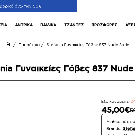
φορικά άνω των 50€
ΚΕΊΑ
ΑΝΤΡΙΚΆ
ΠΑΙΔΙΚΆ
ΤΣΆΝΤΕΣ
ΠΡΟΣΦΟΡΈΣ
ΑΞΕ
Παπούτσια
Stefania Γυναικείες Γόβες 837 Nude Satin
home
ania Γυναικείες Γόβες 837 Nude 
Εξοικονομείτε
-2
45,00€
5
Διαθεσιμότητα
Brands:
Stefa