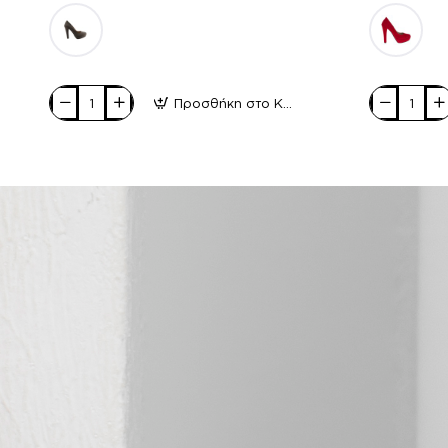
Προσθήκη στο Καλάθι
Stefania
Stefania
Γυναικείες
Γυναικείες
Γόβες
Γόβες
1425
1425
Κόκκινο
Πούρο
Suede
Suede