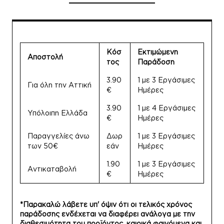
Κόσ
Εκτιμώμενη
Αποστολή
τος
Παράδοση
3.90
1 με 3 Εργάσιμες
Για όλη την Αττική
€
Ημέρες
3.90
1 με 4 Εργάσιμες
Υπόλοιπη Ελλάδα
€
Ημέρες
Παραγγελίες άνω
Δωρ
1 με 3 Εργάσιμες
των 50€
εάν
Ημέρες
1.90
1 με 3 Εργάσιμες
Αντικαταβολή
€
Ημέρες
*Παρακαλώ λάβετε υπ' όψιν ότι οι τελικός χρόνος
παράδοσης ενδέχεται να διαφέρει ανάλογα με την
διαθεσιμότητα του προϊόντος, καιρικά φαινόμενα και