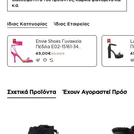
κ.α.
Ίδιας Κατηγορίας
Ίδιας Εταιρείας
Envie Shoes Γυναικεία
L
Πέδιλα E02-15161-34
Π
Μαύρο Satin
49,00€
4
99,00€
Σχετικά Προϊόντα
Έχουν Αγοραστεί Πρόσφ