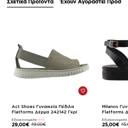
Σχετικά Προϊόντα
Έχουν Αγοραστεί Πρόσφ
-41%
-44%
Act Shoes Γυναικεία Πέδιλα
Milanos Γυν
Flatforms Δέρμα 242142 Γκρί
Flatforms 
Εξοικονομείτε
-41%
Εξοικονομείτε
29,00€
49,00€
25,00€
45