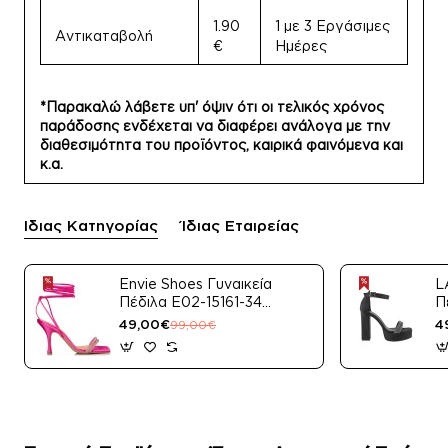
1.90
1 με 3 Εργάσιμες
Αντικαταβολή
€
Ημέρες
*Παρακαλώ λάβετε υπ' όψιν ότι οι τελικός χρόνος
παράδοσης ενδέχεται να διαφέρει ανάλογα με την
διαθεσιμότητα του προϊόντος, καιρικά φαινόμενα και
κ.α.
Ίδιας Κατηγορίας
Ίδιας Εταιρείας
Envie Shoes Γυναικεία
L
Πέδιλα E02-15161-34
Π
Μαύρο Satin
49,00€
4
99,00€