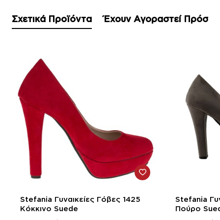
Σχετικά Προϊόντα
Έχουν Αγοραστεί Πρόσφ
-58%
-58%
Stefania Γυναικείες Γόβες 1425
Stefania Γυ
Κόκκινο Suede
Πούρο Sue