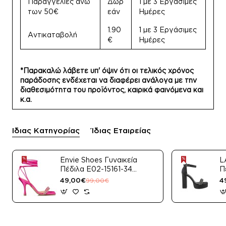
Παραγγελίες άνω
Δωρ
1 με 3 Εργάσιμες
των 50€
εάν
Ημέρες
1.90
1 με 3 Εργάσιμες
Αντικαταβολή
€
Ημέρες
*Παρακαλώ λάβετε υπ' όψιν ότι οι τελικός χρόνος
παράδοσης ενδέχεται να διαφέρει ανάλογα με την
διαθεσιμότητα του προϊόντος, καιρικά φαινόμενα και
κ.α.
Ίδιας Κατηγορίας
Ίδιας Εταιρείας
Envie Shoes Γυναικεία
L
Πέδιλα E02-15161-34
Π
Μαύρο Satin
49,00€
4
99,00€